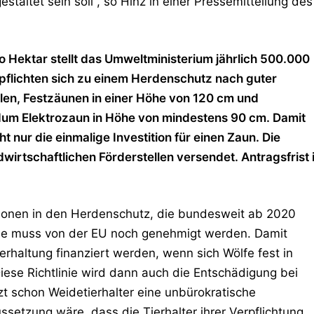
taltet sein soll“, so Hinz in einer Pressemitteilung des
o Hektar stellt das Umweltministerium jährlich 500.000
rpflichten sich zu einem Herdenschutz nach guter
llen, Festzäunen in einer Höhe von 120 cm und
ndum Elektrozaun in Höhe von mindestens 90 cm. Damit
nur die einmalige Investition für einen Zaun. Die
irtschaftlichen Förderstellen versendet. Antragsfrist i
stitionen in den Herdenschutz, die bundesweit ab 2020
t. Sie muss von der EU noch genehmigt werden. Damit
erhaltung finanziert werden, wenn sich Wölfe fest in
iese Richtlinie wird dann auch die Entschädigung bei
tzt schon Weidetierhalter eine unbürokratische
ssetzung wäre, dass die Tierhalter ihrer Verpflichtung