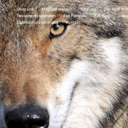
Über uns
Mitglied werden
Satzung
Der Wolf in 
Testamentsspenden
Fall Pumpak
Fall Kurti
Link
Datenschutzerklärung
Kontakt