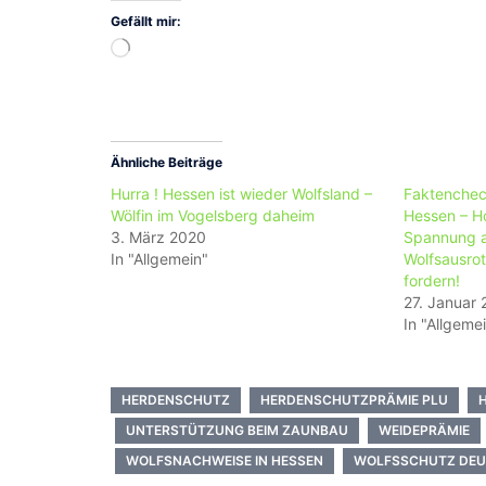
Gefällt mir:
Wird
geladen …
Ähnliche Beiträge
Hurra ! Hessen ist wieder Wolfsland –
Faktenchec
Wölfin im Vogelsberg daheim
Hessen – H
3. März 2020
Spannung a
In "Allgemein"
Wolfsausro
fordern!
27. Januar
In "Allgeme
HERDENSCHUTZ
HERDENSCHUTZPRÄMIE PLU
UNTERSTÜTZUNG BEIM ZAUNBAU
WEIDEPRÄMIE
WOLFSNACHWEISE IN HESSEN
WOLFSSCHUTZ DE