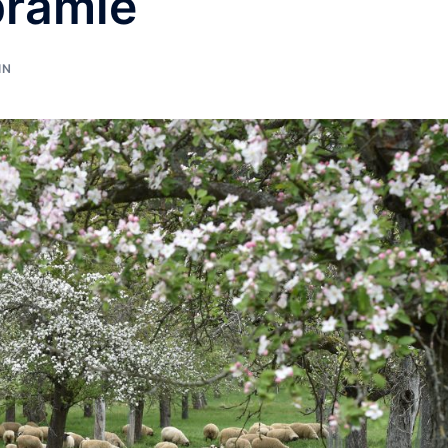
prämie
IN