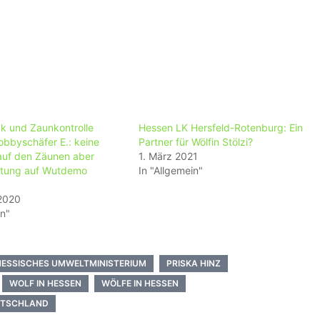
k und Zaunkontrolle
Hessen LK Hersfeld-Rotenburg: Ein
obbyschäfer E.: keine
Partner für Wölfin Stölzi?
uf den Zäunen aber
1. März 2021
ttung auf Wutdemo
In "Allgemein"
 2020
in"
HESSISCHES UMWELTMINISTERIUM
PRISKA HINZ
WOLF IN HESSEN
WÖLFE IN HESSEN
UTSCHLAND