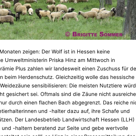
Monaten zeigen: Der Wolf ist in Hessen keine
rte Umweltministerin Priska Hinz am Mittwoch in
ämie Plus zahlen wir landesweit einen Zuschuss für d
n beim Herdenschutz. Gleichzeitig wolle das hessische
Weidezäune sensibilisieren: Die meisten Nutztiere wür
t gesichert sei. Oftmals sind die Zäune nicht ausreich
e nur durch einen flachen Bach abgegrenzt. Das reiche ni
tierhalterinnen und -halter dazu auf, ihre Schafe und
hützen. Der Landesbetrieb Landwirtschaft Hessen (LLH)
 und -haltern beratend zur Seite und gebe wertvolle