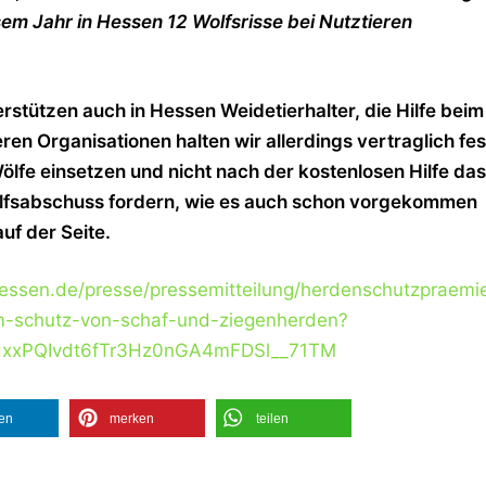
em Jahr in Hessen 12 Wolfsrisse bei Nutztieren
rstützen auch in Hessen Weidetierhalter, die Hilfe beim
n Organisationen halten wir allerdings vertraglich fes
Wölfe einsetzen und nicht nach der kostenlosen Hilfe das
lfsabschuss fordern, wie es auch schon vorgekommen
uf der Seite.
hessen.de/presse/pressemitteilung/herdenschutzpraemi
m-schutz-von-schaf-und-ziegenherden?
kdxxPQIvdt6fTr3Hz0nGA4mFDSl__71TM
len
merken
teilen