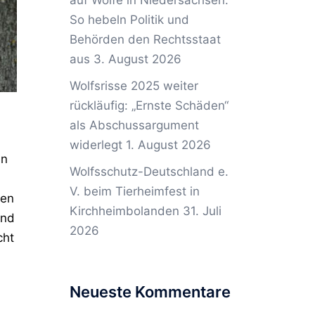
auf Wölfe in Niedersachsen:
So hebeln Politik und
Behörden den Rechtsstaat
aus
3. August 2026
Wolfsrisse 2025 weiter
rückläufig: „Ernste Schäden“
als Abschussargument
widerlegt
1. August 2026
en
Wolfsschutz-Deutschland e.
V. beim Tierheimfest in
den
Kirchheimbolanden
31. Juli
end
2026
cht
Neueste Kommentare