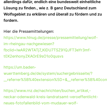
allerdings dafür, endlich eine bundesweit einheitliche
Lösung zu finden., wie z. B ganz Deutschland zum
Wolfsgebiet zu erklären und überall zu fördern und zu
fordern.
Hier die Pressemitteilungen:
https://www.hlnug.de/presse/pressemitteilung/wolf-
im-rheingau-nachgewiesen?
fbclid=IwAR2WTATj7_KlDU7TSZ91QJFT3eYr3mf-
t0X2enhonyZKAOrE9sO1o0qusvs
https://um.baden-
wuerttemberg.de/de/system/suchergebnisseite/?
__referrer%5B%40extension%5D=&__referrer%5B%40
https://www.rnz.de/nachrichten/buchen_artikel,-
neckar-odenwald-kreis-landratsamt-veroeffentlicht-
neues-fotofallenbild-vom-mudauer-wolf-