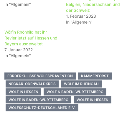
In "Allgemein"
Belgien, Niedersachsen und
der Schweiz
1. Februar 2023
In "Allgemein"
Wölfin Rhönhild hat ihr
Revier jetzt auf Hessen und
Bayern ausgeweitet
7. Januar 2022
In "Allgemein"
FÖRDERKULISSE WOLFSPRÄVENTION
KAMMERFORST
NECKAR-ODENWALDKREIS
WOLF IM RHEINGAU
WOLF IN HESSEN
WOLF N BADEN-WÜRTTEMBERG
WÖLFE IN BADEN-WÜRTTEMBERG
WÖLFE IN HESSEN
WOLFSSCHUTZ-DEUTSCHLANED E. V.