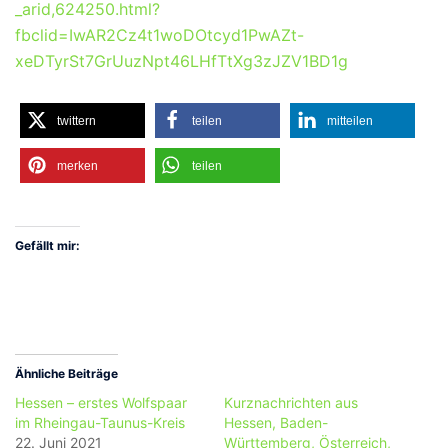
_arid,624250.html?
fbclid=IwAR2Cz4t1woDOtcyd1PwAZt-
xeDTyrSt7GrUuzNpt46LHfTtXg3zJZV1BD1g
twittern
teilen
mitteilen
merken
teilen
Gefällt mir:
Ähnliche Beiträge
Hessen – erstes Wolfspaar
Kurznachrichten aus
im Rheingau-Taunus-Kreis
Hessen, Baden-
22. Juni 2021
Württemberg, Österreich,