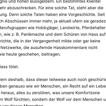
ngnis und hohen Bussgeldern. Ein bestimmtes Klientel
ehr abzuschrecken. Für eine solche Tat, steht aber die
ung. Denn solche Taten haben eine Vorgeschichte. Seit
 Abschüssen immer mehr, ja aktuell ufern sie gerade
Berufsgruppen wie Hobbyjäger, Landwirte, Pferdehalter
n, wie z. B. Panikmache und dem Schüren von Hass auf
richte, die in der Vergangenheit milde oder gar keine
e Netzwerke, die ausufernde Hasskommentare nicht
wie heute geschehen, beitragen.
ass tötet.
dern deshalb, dass dieser teilweise auch noch geschürt
ben genauso wie wir Menschen, ein Recht auf ein Lebe
heraus, alles zu zerstören, was unsere Komfortzone
dem Wolf fürchten, sondern der Wolf vor dem Menschen 
h vor diesen Menschen.