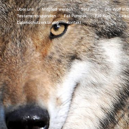
Über uns
Mitglied werden
Satzung
Der Wolf in 
Testamentsspenden
Fall Pumpak
Fall Kurti
Link
Datenschutzerklärung
Kontakt