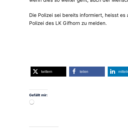
Die Polizei sei bereits informiert, heisst e
Polizei des LK Gifhorn zu melden.
twittern
teilen
mittei
Gefällt mir:
Wird
geladen …