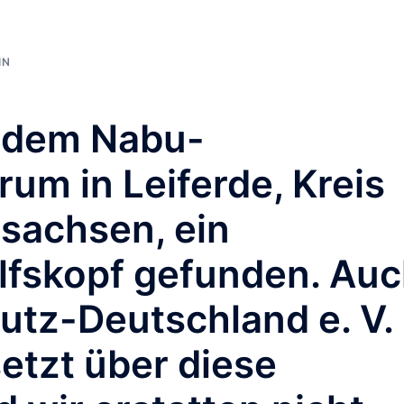
IN
 dem Nabu-
um in Leiferde, Kreis
rsachsen, ein
lfskopf gefunden. Au
utz-Deutschland e. V.
setzt über diese