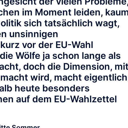
Angesicht der vielen Probleme
chen im Moment leiden, kau
olitik sich tatsächlich wagt,
en unsinnigen
urz vor der EU-Wahl
ie Wölfe ja schon lange als
ht, doch die Dimension, mi
macht wird, macht eigentlich
halb heute besonders
en auf dem EU-Wahlzettel
gitte Sommer