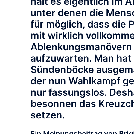
hält es eigentlich im 
unter denen die Mens
für möglich, dass die P
mit wirklich vollkomm
Ablenkungsmanövern k
aufzuwarten. Man hat d
Sündenböcke ausgemac
der nun Wahlkampf ge
nur fassungslos. Des
besonnen das Kreuzch
setzen.
Ein Meinungsbeitrag von Bri