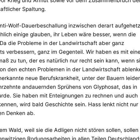
 vor Krieg und Armut sowie vor dem Zusammenbruch de
aftlicher Spaltung.
Anti-Wolf-Dauerbeschallung inzwischen derart aufgehetz
hlich einige glauben, ihr Leben wäre besser, wenn die
Da die Probleme in der Landwirtschaft aber ganz
ts verbessern, ganz im Gegenteil. Wir haben es mit eine
 zu tun, der es natürlich nur recht sein kann, wenn s
n den echten Problemen in der Landwirtschaft ablenk
nerkannte neue Berufskrankheit, unter der Bauern leide
rzehnte andauernden Sprühens von Glyphosat, das in
rde. Sie haben mit Enteignungen zu rechnen und auch
kennen, wird bald Geschichte sein. Hass lenkt nicht nur
en Denken ab.
m Wald, weil sie die Adligen nicht stören sollen, sollen 
witzigen Rodungsarbeiten in allen Teilen Deutschland