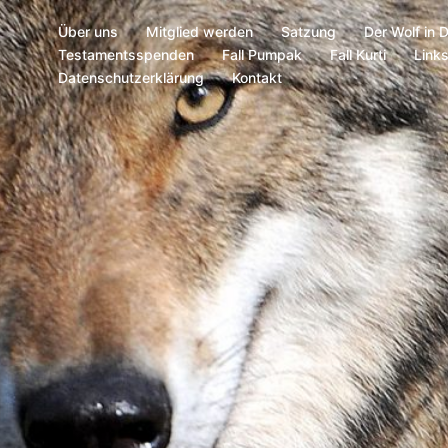
Über uns
Mitglied werden
Satzung
Der Wolf in 
Testamentsspenden
Fall Pumpak
Fall Kurti
Link
Datenschutzerklärung
Kontakt