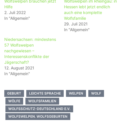
Wolfswelpen brauchen jetzt
Wolfswelpen im Rheingau: in
Hilfe
Hessen lebt jetzt endlich
2. Juli 2022
auch eine komplette
In "Allgemein"
Wolfsfamilie
29. Juli 2021
In "Allgemein"
Niedersachsen: mindestens
57 Wolfswelpen
nachgewiesen –
Interessenskonflikte der
Jägerschaft?
12. August 2021
In "Allgemein"
GEBURT
LEICHTE SPRACHE
WELPEN
WOLF
WÖLFE
WOLFSFAMILIEN
WOLFSSCHUTZ-DEUTSCHLAND E.V.
WOLFSWELPEN. WOLFSGEBURTEN