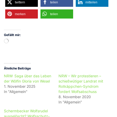
twittern
teilen
mitteilen
merken
teilen
Gefällt mir:
Wird
geladen …
Ähnliche Beiträge
NRW: Saga über das Leben
NRW – Wir protestieren –
der Wölfin Gloria von Wesel
schießwütiger Landrat mit
1. November 2025
Rotkäppchen-Syndrom
In "Allgemein"
fordert Wolfsabschuss
8. November 2020
In "Allgemein"
Schermbecker Wolfsrudel
ausgelöscht? Wolfsschutz-