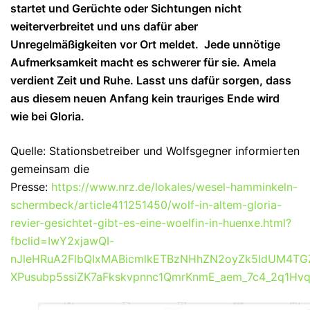
startet und Gerüchte oder Sichtungen nicht
weiterverbreitet und uns dafür aber
Unregelmäßigkeiten vor Ort meldet. Jede unnötige
Aufmerksamkeit macht es schwerer für sie. Amela
verdient Zeit und Ruhe. Lasst uns dafür sorgen, dass
aus diesem neuen Anfang kein trauriges Ende wird
wie bei Gloria.
Quelle: Stationsbetreiber und Wolfsgegner informierten
gemeinsam die
Presse:
https://www.nrz.de/lokales/wesel-hamminkeln-
schermbeck/article411251450/wolf-in-altem-gloria-
revier-gesichtet-gibt-es-eine-woelfin-in-huenxe.html?
fbclid=IwY2xjawQI-
nJleHRuA2FlbQIxMABicmlkETBzNHhZN2oyZk5IdUM4
XPusubp5ssiZK7aFkskvpnnc1QmrKnmE_aem_7c4_2q1Hv