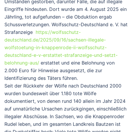
Umständen gestorben, darunter Fälle, die auf illegale
Eingriffe hindeuten. Dort wurde am 4. August 2025 ein
Jährling, tot aufgefunden – die Obduktion ergab
Schussverletzungen. Wolfsschutz-Deutschland e. V. hat
Strafanzeige
https://wolfsschutz-
deutschland.de/2025/09/16/sachsen-illegale-
wolfstoetung-in-knappenrode-ii-wolfsschutz-
deutschland-e-v-erstattet-strafanzeige-und-setzt-
belohnung-aus/
erstattet und eine Belohnung von
2.000 Euro für Hinweise ausgesetzt, die zur
Identifizierung des Täters führen.
Seit der Rückkehr der Wölfe nach Deutschland 2000
wurden bundesweit über 1.180 tote Wölfe
dokumentiert, von denen rund 140 allein im Jahr 2024
auf unnatürliche Ursachen zurückgingen, einschließlich
illegaler Abschüsse.
In Sachsen, wo die Knappenroder
Rudel leben, und im gesamten Landkreis Bautzen ist
die Dunkelziffer hoch: Viele tote Wölfe werden nicht