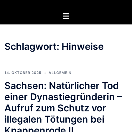
Zum
Inhalt
Menü
springen
umschalten
Schlagwort:
Hinweise
14. OKTOBER 2025
ALLGEMEIN
Sachsen: Natürlicher Tod
einer Dynastiegründerin –
Aufruf zum Schutz vor
illegalen Tötungen bei
Knappenrode II