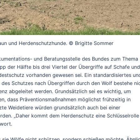
aun und Herdenschutzhunde. © Brigitte Sommer
okumentations- und Beratungsstelle des Bundes zum Thema
p der Hälfte bis drei Viertel der Übergriffe auf Schafe und
destschutz vorhanden gewesen sei. Ein standardisiertes un
 des Schutzes nach Übergriffen durch den Wolf bestehe nic
nz abgeleitet werden. Grundsätzlich sei es wichtig, um
en, dass Präventionsmaßnahmen möglichst frühzeitig in
te Weidetiere würden grundsätzlich auch bei einer
erden. „Daher kommt dem Herdenschutz eine Schlüsselrolle
wort.
 sie Wölfe nicht schützen, sondern schießen möchte. Ähnli