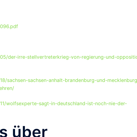
1096.pdf
5/der-irre-stellvertreterkrieg-von-regierung-und-oppositi
4/18/sachsen-sachsen-anhalt-brandenburg-und-mecklenburg
ehren/
11/wolfsexperte-sagt-in-deutschland-ist-noch-nie-der-
s über