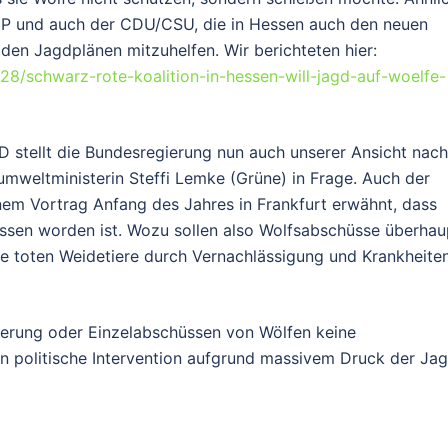
 FDP und auch der CDU/CSU, die in Hessen auch den neuen
 den Jagdplänen mitzuhelfen. Wir berichteten hier:
28/schwarz-rote-koalition-in-hessen-will-jagd-auf-woelfe-
fD stellt die Bundesregierung nun auch unserer Ansicht nach
mweltministerin Steffi Lemke (Grüne) in Frage. Auch der
nem Vortrag Anfang des Jahres in Frankfurt erwähnt, dass
ossen worden ist. Wozu sollen also Wolfsabschüsse überhau
e toten Weidetiere durch Vernachlässigung und Krankheite
lierung oder Einzelabschüssen von Wölfen keine
in politische Intervention aufgrund massivem Druck der Ja