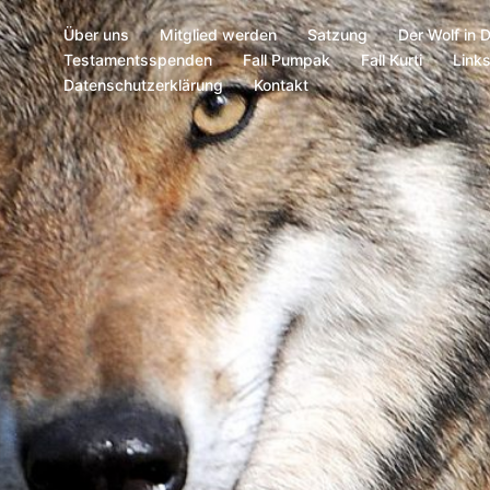
Über uns
Mitglied werden
Satzung
Der Wolf in 
Testamentsspenden
Fall Pumpak
Fall Kurti
Link
Datenschutzerklärung
Kontakt