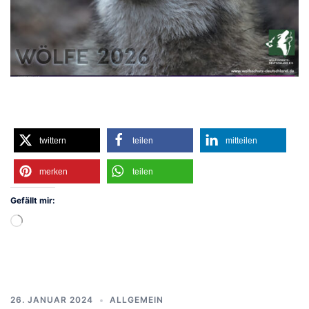
twittern
teilen
mitteilen
merken
teilen
Gefällt mir:
Wird
geladen …
26. JANUAR 2024
ALLGEMEIN