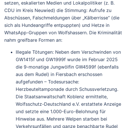
setzen, eskalierten Medien und Lokalpolitiker (z. B.
CDU im Kreis Neuwied) die Stimmung: Aufrufe zu
Abschüssen, Falschmeldungen über „Kälberrisse“ (die
sich als Hundeangriffe entpuppten) und Hetze in
WhatsApp-Gruppen von Wolfshassern.
Die Kriminalität
nahm greifbare Formen an:
Illegale Tötungen
: Neben dem Verschwinden von
GW1415f und GW1999f wurde im
Februar 2025
die 9-monatige Jungwölfin
GW4599f
(ebenfalls
aus dem Rudel) in Fiersbach erschossen
aufgefunden – Todesursache:
Herzbeuteltamponade durch Schussverletzung.
Die Staatsanwaltschaft Koblenz ermittelte,
Wolfsschutz-Deutschland e.V. erstattete Anzeige
und setzte eine
1.000-Euro-Belohnung
für
Hinweise aus. Mehrere Welpen starben bei
Verkehrsunfällen und ganze benachbarte Rudel