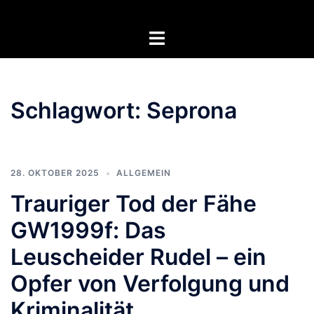
Zum
Inhalt
Menü
springen
umschalten
Schlagwort:
Seprona
28. OKTOBER 2025
ALLGEMEIN
Trauriger Tod der Fähe
GW1999f: Das
Leuscheider Rudel – ein
Opfer von Verfolgung und
Kriminalität