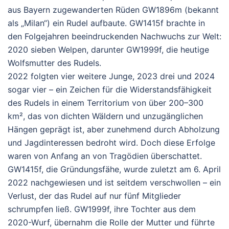
aus Bayern zugewanderten Rüden
GW1896m
(bekannt
als „Milan“) ein Rudel aufbaute. GW1415f brachte in
den Folgejahren beeindruckenden Nachwuchs zur Welt:
2020 sieben Welpen, darunter
GW1999f
, die heutige
Wolfsmutter des Rudels.
2022 folgten vier weitere Junge, 2023 drei und 2024
sogar vier – ein Zeichen für die Widerstandsfähigkeit
des Rudels in einem Territorium von über 200–300
km², das von dichten Wäldern und unzugänglichen
Hängen geprägt ist, aber zunehmend durch Abholzung
und Jagdinteressen bedroht wird.
Doch diese Erfolge
waren von Anfang an von Tragödien überschattet.
GW1415f, die Gründungsfähe, wurde zuletzt am
6. April
2022
nachgewiesen und ist seitdem
verschwollen
– ein
Verlust, der das Rudel auf nur fünf Mitglieder
schrumpfen ließ. GW1999f, ihre Tochter aus dem
2020-Wurf, übernahm die Rolle der Mutter und führte