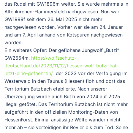
das Rudel mit GW1896m weiter. Sie wurde mehrmals in
Altenkirchen-Flammersfeld nachgewiesen. Nun war
GW1999f seit dem 26. Mai 2025 nicht mehr
nachgewiesen worden. Vorher war sie am 24. Januar
und am 7. April anhand von Kotspuren nachgewiesen
worden.
Ein weiteres Opfer: Der geflohene Jungwolf „Butzi“
GW2554m
,
https://wolfsschutz-
deutschland.de/2023/11/12/hessen-wolf-butzi-hat-
jetzt-eine-gefaehrtin/
der 2023 vor der Verfolgung im
Westerwald in den Taunus (Hessen) floh und dort das
Territorium Butzbach
etablierte. Nach unserer
Überzeugung wurde auch Butzi von 2024 auf 2025
illegal getötet
.
Das Territorium Butzbach ist
nicht mehr
aufgeführt
in den offiziellen Monitoring-Daten von
HessenForst.
Einmal ansässige Wölfe wandern nicht
mehr ab
– sie verteidigen ihr Revier bis zum Tod.
Seine