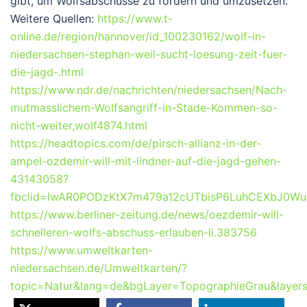
gibt, um Wolfsabschüsse zu fordern und umzusetzen.
Weitere Quellen:
https://www.t-
online.de/region/hannover/id_100230162/wolf-in-
niedersachsen-stephan-weil-sucht-loesung-zeit-fuer-
die-jagd-.html
https://www.ndr.de/nachrichten/niedersachsen/Nach-
mutmasslichem-Wolfsangriff-in-Stade-Kommen-so-
nicht-weiter,wolf4874.html
https://headtopics.com/de/pirsch-allianz-in-der-
ampel-ozdemir-will-mit-lindner-auf-die-jagd-gehen-
43143058?
fbclid=IwAR0PODzKtX7m479a12cUTbisP6LuhCEXbJ0Wu
https://www.berliner-zeitung.de/news/oezdemir-will-
schnelleren-wolfs-abschuss-erlauben-li.383756
https://www.umweltkarten-
niedersachsen.de/Umweltkarten/?
topic=Natur&lang=de&bgLayer=TopographieGrau&laye