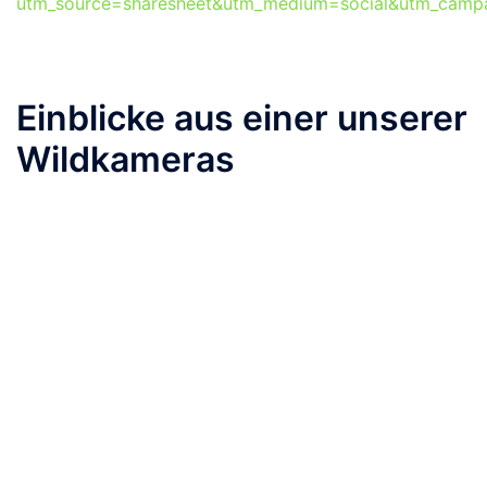
utm_source=sharesheet&utm_medium=social&utm_campa
Einblicke aus einer unserer
Wildkameras