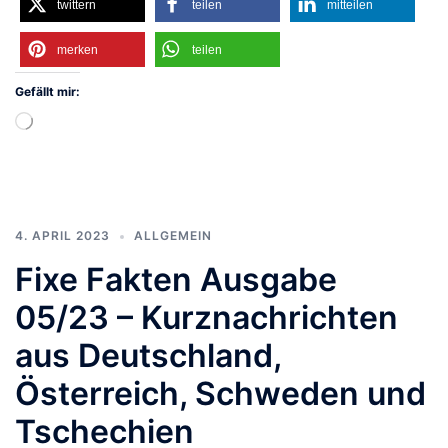
twittern
teilen
mitteilen
merken
teilen
Gefällt mir:
Wird
geladen …
4. APRIL 2023
ALLGEMEIN
Fixe Fakten Ausgabe
05/23 – Kurznachrichten
aus Deutschland,
Österreich, Schweden und
Tschechien