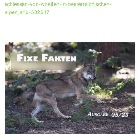
schiessen-von-woelfen-in-oesterreichischen-
alpen_arid-532647