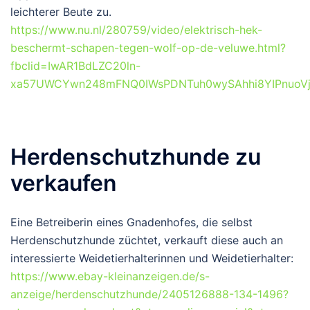
leichterer Beute zu.
https://www.nu.nl/280759/video/elektrisch-hek-
beschermt-schapen-tegen-wolf-op-de-veluwe.html?
fbclid=IwAR1BdLZC20ln-
xa57UWCYwn248mFNQ0IWsPDNTuh0wySAhhi8YIPnuoV
Herdenschutzhunde zu
verkaufen
Eine Betreiberin eines Gnadenhofes, die selbst
Herdenschutzhunde züchtet, verkauft diese auch an
interessierte Weidetierhalterinnen und Weidetierhalter:
https://www.ebay-kleinanzeigen.de/s-
anzeige/herdenschutzhunde/2405126888-134-1496?