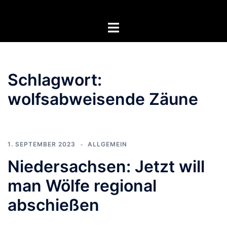
Zum
Inhalt
Menü
springen
umschalten
Schlagwort:
wolfsabweisende Zäune
1. SEPTEMBER 2023
ALLGEMEIN
Niedersachsen: Jetzt will
man Wölfe regional
abschießen