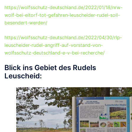
https://wolfsschutz-deutschland.de/2022/01/18/nrw-
wolf-bei-eitorf-tot-gefahren-leuscheider-rudel-soll-
besendert-werden/
https://wolfsschutz-deutschland.de/2022/04/30/rlp-
leuscheider-rudel-angriff-auf-vorstand-von-
wolfsschutz-deutschland-e-v-bei-recherche/
Blick ins Gebiet des Rudels
Leuscheid: