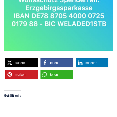
twittern
teilen
mitteilen
merken
teilen
Gefällt mir: