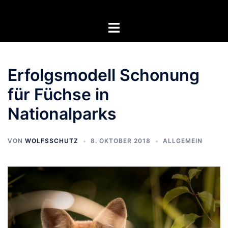
Zum
Inhalt
Menü
springen
umschalten
Erfolgsmodell Schonung
für Füchse in
Nationalparks
VON
WOLFSSCHUTZ
8. OKTOBER 2018
ALLGEMEIN