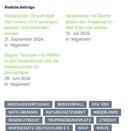
Ähnliche Beiträge
Niederlande: Utrecht-Wolf
Niederlande: Im Zweifel
darf vorerst nicht gefangen,
gegen den Angeklagten –
betäubt und besendert
Wolf Bram soll sterben
werden
15. Juli 2025
21. September 2024
In "Allgemein"
In "Allgemein"
Illegale Tötungen von Wölfen
in den Niederlanden und die
Konsequenzen für
Deutschland
29. Juni 2026
In "Allgemein"
ABSCHUSSVERFÜGUNG
BEISSVORFALL
DEN TEEK
NATO-ÜBUNGEN
NATURSCHUTZGEBIET
NIEDERLANDE
REGION UTRECHT
TRUPPENÜBUNGSPLATZ
UTRECHT
WOFSSCHUTZ-DEUTSCHLAND E V.
WOLF
WÖLFE