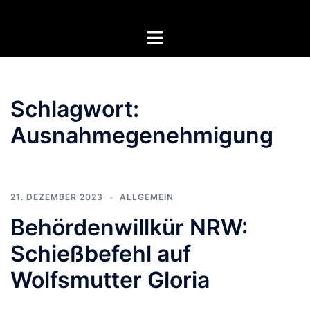
Zum
Inhalt
Menü
springen
umschalten
Schlagwort:
Ausnahmegenehmigung
21. DEZEMBER 2023
ALLGEMEIN
Behördenwillkür NRW:
Schießbefehl auf
Wolfsmutter Gloria