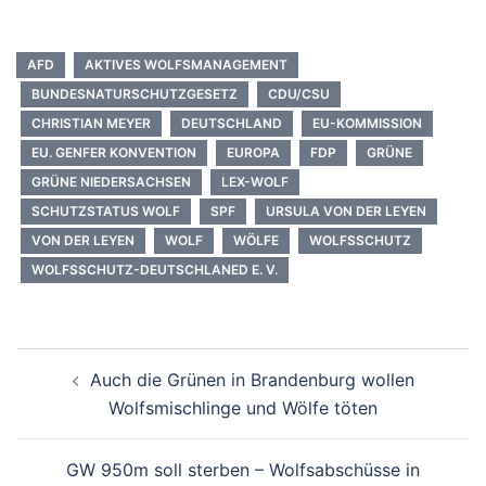
AFD
AKTIVES WOLFSMANAGEMENT
BUNDESNATURSCHUTZGESETZ
CDU/CSU
CHRISTIAN MEYER
DEUTSCHLAND
EU-KOMMISSION
EU. GENFER KONVENTION
EUROPA
FDP
GRÜNE
GRÜNE NIEDERSACHSEN
LEX-WOLF
SCHUTZSTATUS WOLF
SPF
URSULA VON DER LEYEN
VON DER LEYEN
WOLF
WÖLFE
WOLFSSCHUTZ
WOLFSSCHUTZ-DEUTSCHLANED E. V.
Beitragsnavigation
Auch die Grünen in Brandenburg wollen
Wolfsmischlinge und Wölfe töten
GW 950m soll sterben – Wolfsabschüsse in