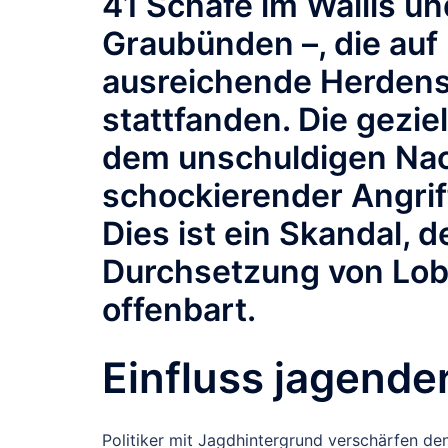
41 Schafe im Wallis un
Graubünden –, die au
ausreichende Herde
stattfanden. Die gezi
dem unschuldigen Nac
schockierender Angriff
Dies ist ein Skandal, d
Durchsetzung von Lob
offenbart.
Einfluss jagender
Politiker mit Jagdhintergrund verschärfen den 