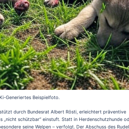
Ki-Generiertes Beispielfoto.
tzt durch Bundesrat Albert Rösti, erleichtert präventive
 „nicht schützbar“ einstuft. Statt in Herdenschutzhunde o
sbesondere seine Welpen – verfolgt. Der Abschuss des Rude