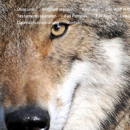
Über uns
Mitglied werden
Satzung
Der Wolf in 
Testamentsspenden
Fall Pumpak
Fall Kurti
Link
Datenschutzerklärung
Kontakt