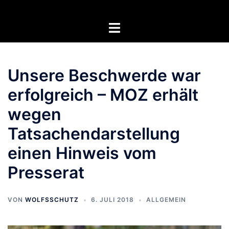
Zum
Inhalt
Menü
springen
umschalten
Unsere Beschwerde war
erfolgreich – MOZ erhält
wegen
Tatsachendarstellung
einen Hinweis vom
Presserat
VON
WOLFSSCHUTZ
6. JULI 2018
ALLGEMEIN