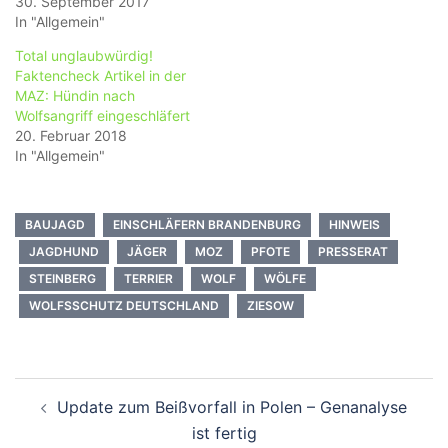
30. September 2017
In "Allgemein"
Total unglaubwürdig!
Faktencheck Artikel in der
MAZ: Hündin nach
Wolfsangriff eingeschläfert
20. Februar 2018
In "Allgemein"
BAUJAGD
EINSCHLÄFERN BRANDENBURG
HINWEIS
JAGDHUND
JÄGER
MOZ
PFOTE
PRESSERAT
STEINBERG
TERRIER
WOLF
WÖLFE
WOLFSSCHUTZ DEUTSCHLAND
ZIESOW
Beitragsnavigation
Update zum Beißvorfall in Polen – Genanalyse
ist fertig