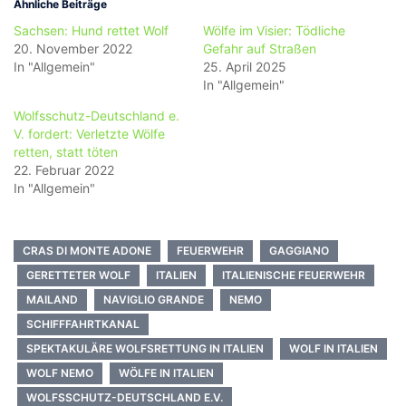
Ähnliche Beiträge
Sachsen: Hund rettet Wolf
Wölfe im Visier: Tödliche
20. November 2022
Gefahr auf Straßen
In "Allgemein"
25. April 2025
In "Allgemein"
Wolfsschutz-Deutschland e.
V. fordert: Verletzte Wölfe
retten, statt töten
22. Februar 2022
In "Allgemein"
CRAS DI MONTE ADONE
FEUERWEHR
GAGGIANO
GERETTETER WOLF
ITALIEN
ITALIENISCHE FEUERWEHR
MAILAND
NAVIGLIO GRANDE
NEMO
SCHIFFFAHRTKANAL
SPEKTAKULÄRE WOLFSRETTUNG IN ITALIEN
WOLF IN ITALIEN
WOLF NEMO
WÖLFE IN ITALIEN
WOLFSSCHUTZ-DEUTSCHLAND E.V.