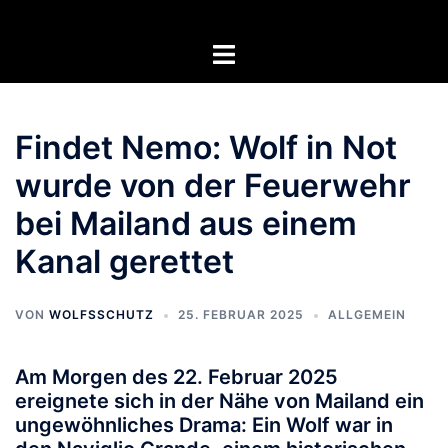
Zum
Inhalt
Menü
springen
umschalten
Findet Nemo: Wolf in Not
wurde von der Feuerwehr
bei Mailand aus einem
Kanal gerettet
VON
WOLFSSCHUTZ
25. FEBRUAR 2025
ALLGEMEIN
Am Morgen des 22. Februar 2025
ereignete sich in der Nähe von Mailand ein
ungewöhnliches Drama: Ein Wolf war in