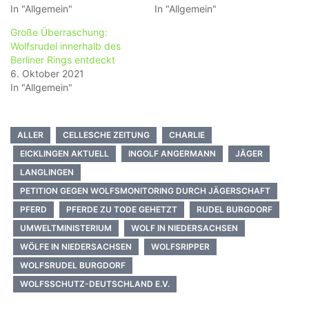
In "Allgemein"
In "Allgemein"
Große Überraschung:
Wolfsrudel innerhalb des
Berliner Rings entdeckt
6. Oktober 2021
In "Allgemein"
ALLER
CELLESCHE ZEITUNG
CHARLIE
EICKLINGEN AKTUELL
INGOLF ANGERMANN
JÄGER
LANGLINGEN
PETITION GEGEN WOLFSMONITORING DURCH JÄGERSCHAFT
PFERD
PFERDE ZU TODE GEHETZT
RUDEL BURGDORF
UMWELTMINISTERIUM
WOLF IN NIEDERSACHSEN
WÖLFE IN NIEDERSACHSEN
WOLFSRIPPER
WOLFSRUDEL BURGDORF
WOLFSSCHUTZ-DEUTSCHLAND E.V.