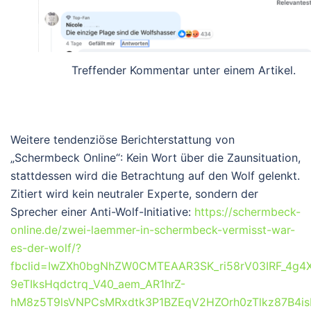
Treffender Kommentar unter einem Artikel.
Weitere tendenziöse Berichterstattung von
„Schermbeck Online“: Kein Wort über die Zaunsituation,
stattdessen wird die Betrachtung auf den Wolf gelenkt.
Zitiert wird kein neutraler Experte, sondern der
Sprecher einer Anti-Wolf-Initiative:
https://schermbeck-
online.de/zwei-laemmer-in-schermbeck-vermisst-war-
es-der-wolf/?
fbclid=IwZXh0bgNhZW0CMTEAAR3SK_ri58rV03IRF_4g
9eTIksHqdctrq_V40_aem_AR1hrZ-
hM8z5T9lsVNPCsMRxdtk3P1BZEqV2HZOrh0zTlkz87B4isF