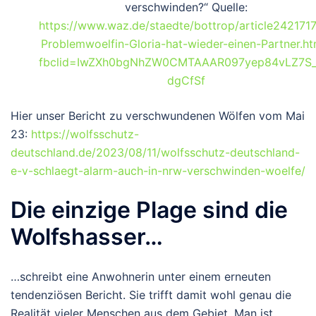
verschwinden?“ Quelle:
https://www.waz.de/staedte/bottrop/article2421717
Problemwoelfin-Gloria-hat-wieder-einen-Partner.ht
fbclid=IwZXh0bgNhZW0CMTAAAR097yep84vLZ7S_
dgCfSf
Hier unser Bericht zu verschwundenen Wölfen vom Mai
23:
https://wolfsschutz-
deutschland.de/2023/08/11/wolfsschutz-deutschland-
e-v-schlaegt-alarm-auch-in-nrw-verschwinden-woelfe/
Die einzige Plage sind die
Wolfshasser…
…schreibt eine Anwohnerin unter einem erneuten
tendenziösen Bericht. Sie trifft damit wohl genau die
Realität vieler Menschen aus dem Gebiet. Man ist