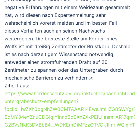
negative Erfahrungen mit einem Weidezaun gesammelt
hat, wird diesen nach Expertenmeinung sehr
wahrscheinlich vorerst meiden und im besten Fall
dieses Verhalten auch an seinen Nachwuchs
weitergeben. Die breiteste Stelle am Körper eines
Wolfs ist mit dreißig Zentimeter der Brustkorb. Deshalb
ist es nach derzeitigem Wissenstand notwendig,
entweder einen stromführenden Draht auf 20
Zentimeter zu spannen oder das Untergraben durch
mechanische Barrieren zu verhindern.<
Zitiert aus:
https://www.herdenschutz.dvl.org/aktuelles/nachrichten
untergrabschutz-empfehlungen?
fbclid=IwZXh0bgNhZW0CMTAAAR14EwsJmHZG8SWYgr
SdMY34eYZnuCDGIqlYinnd6dBXnZXxPEiU_aem_AR17q
G2BVsNkK3DVBbB4__WDKEmDiMFzzOTVCk1ImrlWQIxlh