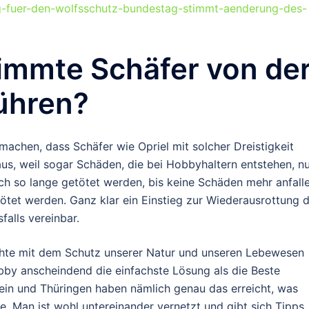
ag-fuer-den-wolfsschutz-bundestag-stimmt-aenderung-des-
immte Schäfer von de
ühren?
achen, dass Schäfer wie Opriel mit solcher Dreistigkeit
us, weil sogar Schäden, die bei Hobbyhaltern entstehen, n
uch so lange getötet werden, bis keine Schäden mehr anfalle
ötet werden. Ganz klar ein Einstieg zur Wiederausrottung 
alls vereinbar.
chte mit dem Schutz unserer Natur und unseren Lebewesen
bby anscheindend die einfachste Lösung als die Beste
tein und Thüringen haben nämlich genau das erreicht, was
. Man ist wohl untereinander vernetzt und gibt sich Tipps,