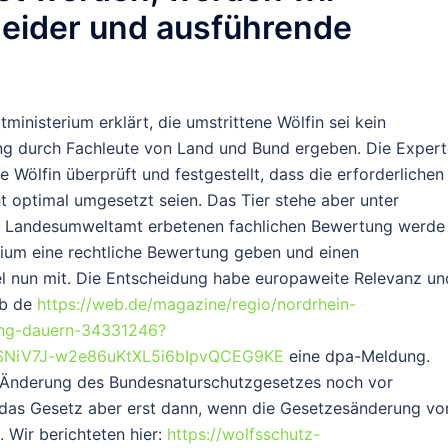
eider und ausführende
isterium erklärt, die umstrittene Wölfin sei kein
ng durch Fachleute von Land und Bund ergeben. Die Exper
 Wölfin überprüft und festgestellt, dass die erforderlichen
 optimal umgesetzt seien. Das Tier stehe aber unter
m Landesumweltamt erbetenen fachlichen Bewertung werde
um eine rechtliche Bewertung geben und einen
el nun mit. Die Entscheidung habe europaweite Relevanz un
eb de
https://web.de/magazine/regio/nordrhein-
ung-dauern-34331246?
SNiV7J-w2e86uKtXL5i6bIpvQCEG9KE
eine dpa-Meldung.
 Änderung des Bundesnaturschutzgesetzes noch vor
t das Gesetz aber erst dann, wenn die Gesetzesänderung v
 Wir berichteten hier:
https://wolfsschutz-