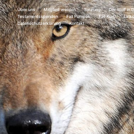
Über uns
Mitglied werden
Satzung
Der Wolf in 
Testamentsspenden
Fall Pumpak
Fall Kurti
Link
Datenschutzerklärung
Kontakt