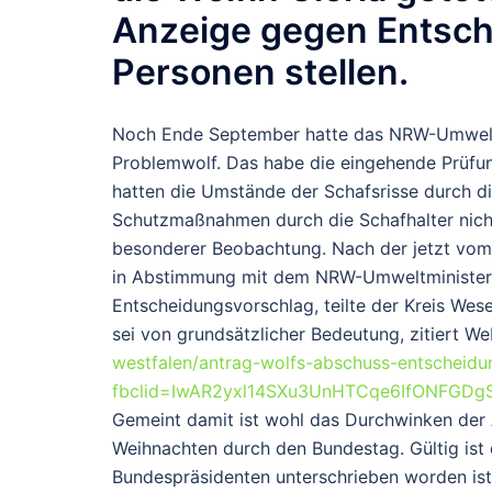
Anzeige gegen Entsch
Personen stellen.
Noch Ende September hatte das NRW-Umweltmin
Problemwolf. Das habe die eingehende Prüfu
hatten die Umstände der Schafsrisse durch die
Schutzmaßnahmen durch die Schafhalter nicht
besonderer Beobachtung. Nach der jetzt vo
in Abstimmung mit dem NRW-Umweltministeri
Entscheidungsvorschlag, teilte der Kreis Wes
sei von grundsätzlicher Bedeutung, zitiert W
westfalen/antrag-wolfs-abschuss-entscheid
fbclid=IwAR2yxl14SXu3UnHTCqe6IfONFGDg
Gemeint damit ist wohl das Durchwinken der
Weihnachten durch den Bundestag. Gültig is
Bundespräsidenten unterschrieben worden ist.