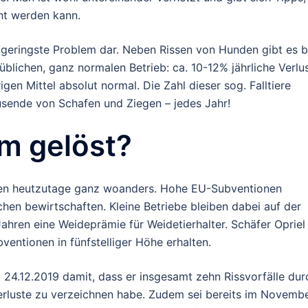
ht werden kann.
s geringste Problem dar. Neben Rissen von Hunden gibt es b
üblichen, ganz normalen Betrieb: ca. 10-12% jährliche Verlu
gen Mittel absolut normal. Die Zahl dieser sog. Falltiere
sende von Schafen und Ziegen – jedes Jahr!
m gelöst?
egen heutzutage ganz woanders. Hohe EU-Subventionen
ächen bewirtschaften. Kleine Betriebe bleiben dabei auf der
Jahren eine Weideprämie für Weidetierhalter. Schäfer Opriel
entionen in fünfstelliger Höhe erhalten.
24.12.2019 damit, dass er insgesamt zehn Rissvorfälle dur
Verluste zu verzeichnen habe. Zudem sei bereits im Novemb