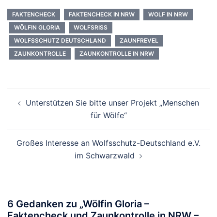
FAKTENCHECK
FAKTENCHECK IN NRW
WOLF IN NRW
WÖLFIN GLORIA
WOLFSRISS
WOLFSSCHUTZ DEUTSCHLAND
ZAUNFREVEL
ZAUNKONTROLLE
ZAUNKONTROLLE IN NRW
Beitragsnavigation
Unterstützen Sie bitte unser Projekt „Menschen
für Wölfe“
Großes Interesse an Wolfsschutz-Deutschland e.V.
im Schwarzwald
6 Gedanken zu „
Wölfin Gloria –
Faktencheck und Zaunkontrolle in NRW –