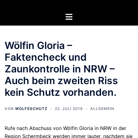
Zum
Inhalt
Menü
springen
umschalten
Wölfin Gloria –
Faktencheck und
Zaunkontrolle in NRW –
Auch beim zweiten Riss
kein Schutz vorhanden.
VON
WOLFSSCHUTZ
22. JULI 2019
ALLGEMEIN
Rufe nach Abschuss von Wölfin Gloria in NRW in der
Region Schermbeck werden immer lauter, nachdem sie