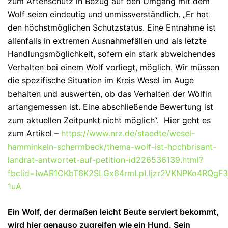
zum Artenschutz in Bezug auf den Umgang mit dem
Wolf seien eindeutig und unmissverständlich. „Er hat
den höchstmöglichen Schutzstatus. Eine Entnahme ist
allenfalls in extremen Ausnahmefällen und als letzte
Handlungsmöglichkeit, sofern ein stark abweichendes
Verhalten bei einem Wolf vorliegt, möglich. Wir müssen
die spezifische Situation im Kreis Wesel im Auge
behalten und auswerten, ob das Verhalten der Wölfin
artangemessen ist. Eine abschließende Bewertung ist
zum aktuellen Zeitpunkt nicht möglich“. Hier geht es
zum Artikel –
https://www.nrz.de/staedte/wesel-
hamminkeln-schermbeck/thema-wolf-ist-hochbrisant-
landrat-antwortet-auf-petition-id226536139.html?
fbclid=IwAR1CKbT6K2SLGx64rmLpLljzr2VKNPKo4RQgF
1uA
Ein Wolf, der dermaßen leicht Beute serviert bekommt,
wird hier genauso zugreifen wie ein Hund. Sein