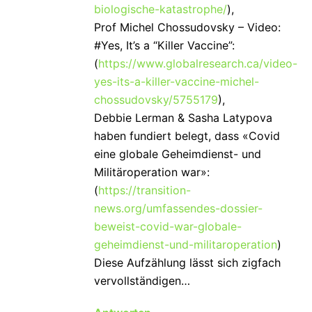
biologische-katastrophe/
),
Prof Michel Chossudovsky – Video:
#Yes, It’s a “Killer Vaccine”:
(
https://www.globalresearch.ca/video-
yes-its-a-killer-vaccine-michel-
chossudovsky/5755179
),
Debbie Lerman & Sasha Latypova
haben fundiert belegt, dass «Covid
eine globale Geheimdienst- und
Militäroperation war»:
(
https://transition-
news.org/umfassendes-dossier-
beweist-covid-war-globale-
geheimdienst-und-militaroperation
)
Diese Aufzählung lässt sich zigfach
vervollständigen…