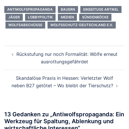
ANTIWOLFSPROPAGANDA
BAUERN
EINSEITUGE ARTIKEL
JÄGER
LOBBYPOLITIK
MEDIEN
SÜNDENBÖCKE
WOLFSABSCHÜSSE
WOLFSSCHUTZ-DEUTSCHLAND E.V.
Beitragsnavigation
Rückstufung nur noch Formalität: Wölfe erneut
ausrottungsgefährdet
Skandalöse Praxis in Hessen: Verletzter Wolf
neben B27 getötet – Wo bleibt der Tierschutz?
13 Gedanken zu „
Antiwolfspropaganda: Ein
Werkzeug für Spaltung, Ablenkung und
wirtschaftliche Interessen
“