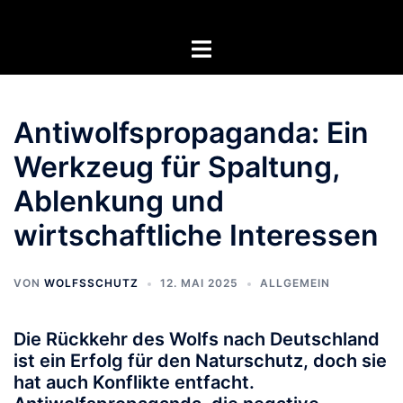
Zum
Inhalt
Menü
springen
umschalten
Antiwolfspropaganda: Ein
Werkzeug für Spaltung,
Ablenkung und
wirtschaftliche Interessen
VON
WOLFSSCHUTZ
12. MAI 2025
ALLGEMEIN
Die Rückkehr des Wolfs nach Deutschland
ist ein Erfolg für den Naturschutz, doch sie
hat auch Konflikte entfacht.