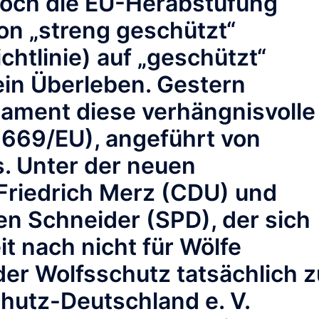
doch die EU-Herabstufung
on „streng geschützt“
htlinie) auf „geschützt“
in Überleben. Gestern
ament diese verhängnisvolle
669/EU), angeführt von
. Unter der neuen
Friedrich Merz (CDU) und
n Schneider (SPD), der sich
it nach nicht für Wölfe
der Wolfsschutz tatsächlich z
chutz-Deutschland e. V.