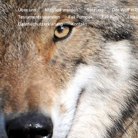
Über uns
Mitglied werden
Satzung
Der Wolf in 
Testamentsspenden
Fall Pumpak
Fall Kurti
Link
Datenschutzerklärung
Kontakt