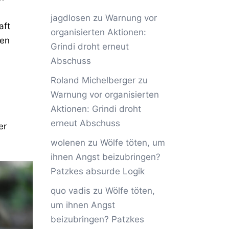
jagdlosen
zu
Warnung vor
aft
organisierten Aktionen:
sen
Grindi droht erneut
Abschuss
Roland Michelberger
zu
Warnung vor organisierten
Aktionen: Grindi droht
erneut Abschuss
er
wolenen
zu
Wölfe töten, um
ihnen Angst beizubringen?
Patzkes absurde Logik
quo vadis
zu
Wölfe töten,
um ihnen Angst
beizubringen? Patzkes