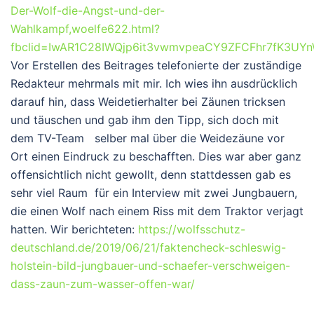
Der-Wolf-die-Angst-und-der-
Wahlkampf,woelfe622.html?
fbclid=IwAR1C28IWQjp6it3vwmvpeaCY9ZFCFhr7fK3UY
Vor Erstellen des Beitrages telefonierte der zuständige
Redakteur mehrmals mit mir. Ich wies ihn ausdrücklich
darauf hin, dass Weidetierhalter bei Zäunen tricksen
und täuschen und gab ihm den Tipp, sich doch mit
dem TV-Team selber mal über die Weidezäune vor
Ort einen Eindruck zu beschafften. Dies war aber ganz
offensichtlich nicht gewollt, denn stattdessen gab es
sehr viel Raum für ein Interview mit zwei Jungbauern,
die einen Wolf nach einem Riss mit dem Traktor verjagt
hatten. Wir berichteten:
https://wolfsschutz-
deutschland.de/2019/06/21/faktencheck-schleswig-
holstein-bild-jungbauer-und-schaefer-verschweigen-
dass-zaun-zum-wasser-offen-war/