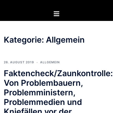
Zum
Inhalt
Menü
springen
umschalten
Kategorie:
Allgemein
26. AUGUST 2019
ALLGEMEIN
Faktencheck/Zaunkontrolle:
Von Problembauern,
Problemministern,
Problemmedien und
Kniefällen vor der