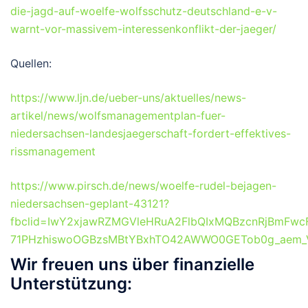
die-jagd-auf-woelfe-wolfsschutz-deutschland-e-v-
warnt-vor-massivem-interessenkonflikt-der-jaeger/
Quellen:
https://www.ljn.de/ueber-uns/aktuelles/news-
artikel/news/wolfsmanagementplan-fuer-
niedersachsen-landesjaegerschaft-fordert-effektives-
rissmanagement
https://www.pirsch.de/news/woelfe-rudel-bejagen-
niedersachsen-geplant-43121?
fbclid=IwY2xjawRZMGVleHRuA2FlbQIxMQBzcnRjBmFw
71PHzhiswoOGBzsMBtYBxhTO42AWWO0GETob0g_aem_V
Wir freuen uns über finanzielle
Unterstützung: