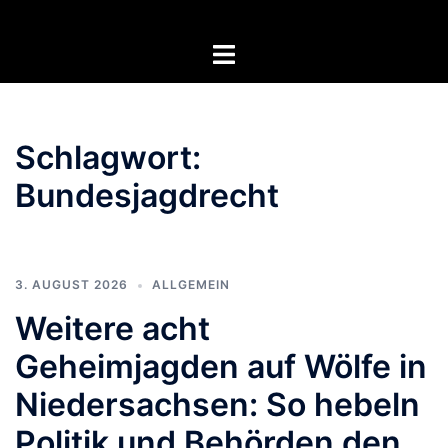
Zum
Inhalt
Menü
springen
umschalten
Schlagwort:
Bundesjagdrecht
3. AUGUST 2026
ALLGEMEIN
Weitere acht
Geheimjagden auf Wölfe in
Niedersachsen: So hebeln
Politik und Behörden den