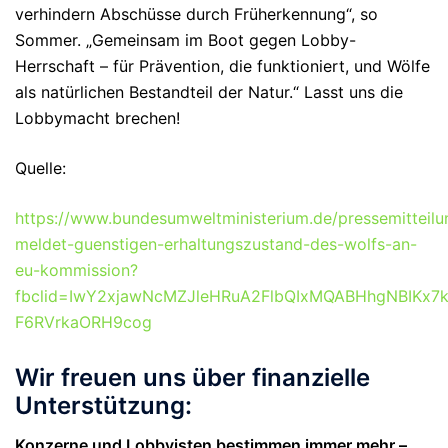
verhindern Abschüsse durch Früherkennung“, so
Sommer. „Gemeinsam im Boot gegen Lobby-
Herrschaft – für Prävention, die funktioniert, und Wölfe
als natürlichen Bestandteil der Natur.“
Lasst uns die
Lobbymacht brechen!
Quelle:
https://www.bundesumweltministerium.de/pressemitteilu
meldet-guenstigen-erhaltungszustand-des-wolfs-an-
eu-kommission?
fbclid=IwY2xjawNcMZJleHRuA2FlbQIxMQABHhgNBIKx7
F6RVrkaORH9cog
Wir freuen uns über finanzielle
Unterstützung:
Konzerne und Lobbyisten bestimmen immer mehr –