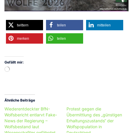
twittern
teilen
mitteilen
merken
teilen
Gefällt mir:
Wird
geladen …
Ähnliche Beiträge
Wiederentdeckter BfN-
Protest gegen die
Wolfsbericht entlarvt Fake-
Übermittlung des „günstigen
News der Regierung –
Erhaltungszustands“ der
Wolfsbestand laut
Wolfspopulation in
Wissenschaftler gefährdet
Deutschland