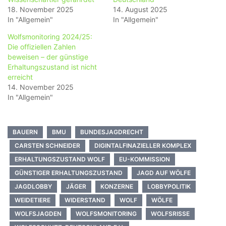
18. November 2025
14. August 2025
In "Allgemein"
In "Allgemein"
Wolfsmonitoring 2024/25:
Die offiziellen Zahlen
beweisen – der günstige
Erhaltungszustand ist nicht
erreicht
14. November 2025
In "Allgemein"
BAUERN
BMU
BUNDESJAGDRECHT
CARSTEN SCHNEIDER
DIGINTALFINAZIELLER KOMPLEX
ERHALTUNGSZUSTAND WOLF
EU-KOMMISSION
GÜNSTIGER ERHALTUNGSZUSTAND
JAGD AUF WÖLFE
JAGDLOBBY
JÄGER
KONZERNE
LOBBYPOLITIK
WEIDETIERE
WIDERSTAND
WOLF
WÖLFE
WOLFSJAGDEN
WOLFSMONITORING
WOLFSRISSE