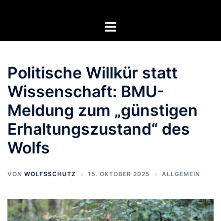
Zum
Inhalt
Menü
springen
umschalten
Politische Willkür statt
Wissenschaft: BMU-
Meldung zum „günstigen
Erhaltungszustand“ des
Wolfs
VON
WOLFSSCHUTZ
15. OKTOBER 2025
ALLGEMEIN