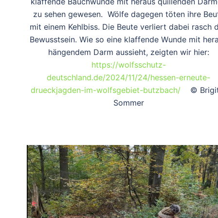
klaffende Bauchwunde mit heraus quillenden Där
zu sehen gewesen. Wölfe dagegen töten ihre Beu
mit einem Kehlbiss. Die Beute verliert dabei rasch 
Bewusstsein. Wie so eine klaffende Wunde mit her
hängendem Darm aussieht, zeigten wir hier:
https://wolfsschutz-
deutschland.de/2024/11/24/hessen-erneute-
drueckjagden-im-wolfsgebiet-butzbach/
© Brigit
Sommer