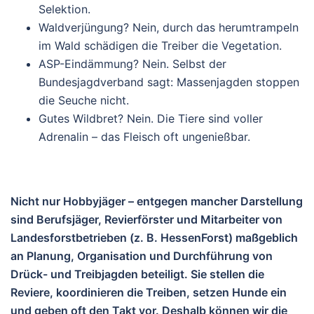
Selektion.
Waldverjüngung?
Nein, durch das herumtrampeln
im Wald schädigen die Treiber die Vegetation.
ASP-Eindämmung?
Nein. Selbst der
Bundesjagdverband sagt: Massenjagden stoppen
die Seuche nicht.
Gutes Wildbret?
Nein. Die Tiere sind voller
Adrenalin – das Fleisch oft ungenießbar.
Nicht
nur
Hobbyjäger
–
entgegen
mancher
Darstellung
sind
Berufsjäger,
Revierförster
und
Mitarbeiter
von
Landesforstbetrieben
(z.
B.
HessenForst)
maßgeblich
an
Planung,
Organisation
und
Durchführung
von
Drück-
und
Treibjagden
beteiligt.
Sie
stellen
die
Reviere,
koordinieren
die
Treiben,
setzen
Hunde
ein
und
geben
oft
den
Takt
vor
.
Deshalb
können
wir
die