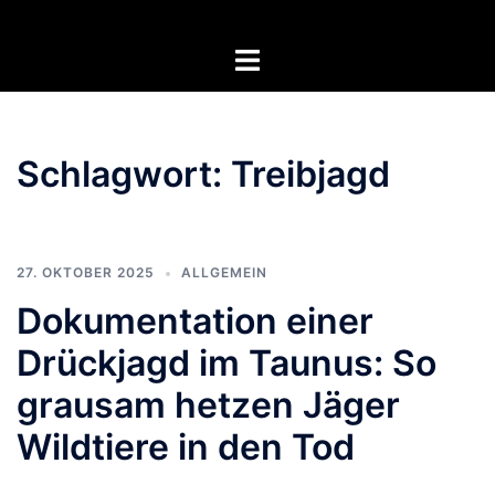
Zum
Inhalt
Menü
springen
umschalten
Schlagwort:
Treibjagd
27. OKTOBER 2025
ALLGEMEIN
Dokumentation einer
Drückjagd im Taunus: So
grausam hetzen Jäger
Wildtiere in den Tod