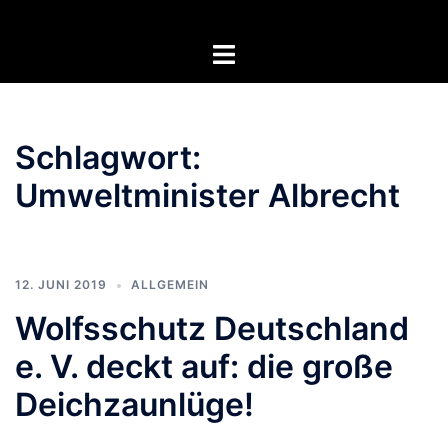
Zum
Inhalt
Menü
springen
umschalten
Schlagwort:
Umweltminister Albrecht
12. JUNI 2019
ALLGEMEIN
Wolfsschutz Deutschland
e. V. deckt auf: die große
Deichzaunlüge!