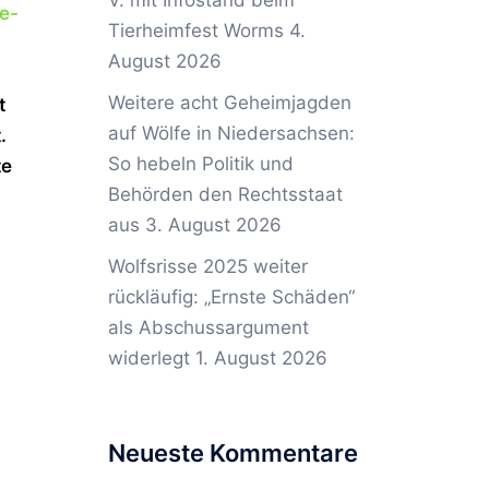
V. mit Infostand beim
e-
Tierheimfest Worms
4.
August 2026
Weitere acht Geheimjagden
t
auf Wölfe in Niedersachsen:
.
So hebeln Politik und
te
Behörden den Rechtsstaat
aus
3. August 2026
Wolfsrisse 2025 weiter
rückläufig: „Ernste Schäden“
als Abschussargument
widerlegt
1. August 2026
Neueste Kommentare