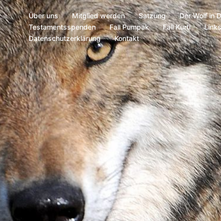
Über uns
Mitglied werden
Satzung
Der Wolf in 
Testamentsspenden
Fall Pumpak
Fall Kurti
Link
Datenschutzerklärung
Kontakt