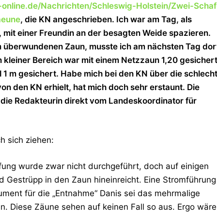
n-online.de/Nachrichten/Schleswig-Holstein/Zwei-Schaf
aeune
, die KN angeschrieben. Ich war am Tag, als
, mit einer Freundin an der besagten Weide spazieren.
m überwundenen Zaun, musste ich am nächsten Tag dor
 kleiner Bereich war mit einem Netzzaun 1,20 gesichert
l 1 m gesichert. Habe mich bei den KN über die schlech
von den KN erhielt, hat mich doch sehr erstaunt. Die
 die Redakteurin direkt vom Landeskoordinator für
h sich ziehen:
üfung wurde zwar nicht durchgeführt, doch auf einigen
nd Gestrüpp in den Zaun hineinreicht. Eine Stromführung
ment für die „Entnahme“ Danis sei das mehrmalige
. Diese Zäune sehen auf keinen Fall so aus. Ergo wäre