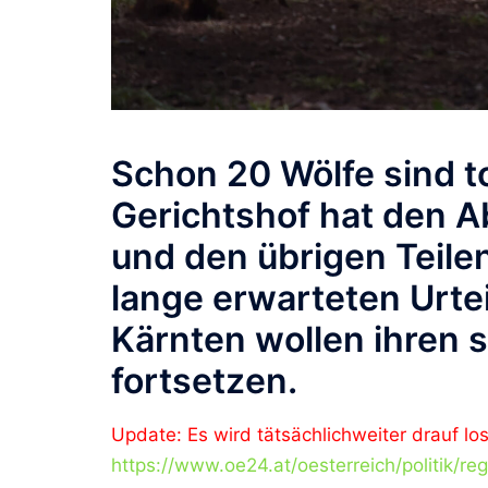
Schon 20 Wölfe sind t
Gerichtshof hat den A
und den übrigen Teilen
lange erwarteten Urtei
Kärnten wollen ihren 
fortsetzen.
Update: Es wird tätsächlichweiter drauf lo
https://www.oe24.at/oesterreich/politik/re