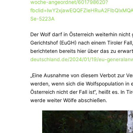
woche-angeordnet/601798620?
fbclid=IwY2xjawEQQFZleHRuA2FlbQIxM
Se-5223A
Der Wolf darf in Österreich weiterhin nich
Gerichtshof (EuGH) nach einem Tiroler Fal
berichteten bereits hier über das zu erwar
deutschland.de/2024/01/19/eu-generalanwa
„Eine Ausnahme von diesem Verbot zur Ve
werden, wenn sich die Wolfspopulation in 
Österreich nicht der Fall ist“, heißt es. In
werde weiter Wölfe abschießen.