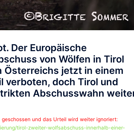
ot. Der Europäische
bschuss von Wölfen in Tirol
 Österreichs jetzt in einem
l verboten, doch Tirol und
strikten Abschusswahn weite
s geschossen und das Urteil wird weiter ignoriert:
gierung/tirol-zweiter-wolfsabschuss-innerhalb-einer-