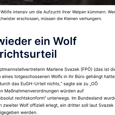
die Wölfe intensiv um die Aufzucht ihrer Welpen kümmern. We
chwister erschossen, müssen die Kleinen verhungern.
wieder ein Wolf
richtsurteil
ptmannstellvertreterin Marlene Svazek (FPÖ) (das ist di
oto eines totgeschossenen Wolfs in ihr Büro gehängt hatte
durch das EuGH-Urteil nichts,“ sagte sie zu „OÖ
eten Maßnahmenverordnungen würden auf
 „absolut rechtskonform“ unterwegs. Im Bundesland wur
zweiter Wolf offiziell erlegt, ein dritter soll laut Svazek
eigegeben werden.