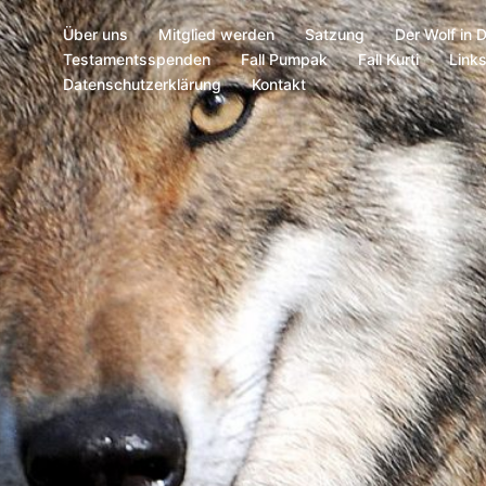
Über uns
Mitglied werden
Satzung
Der Wolf in 
Testamentsspenden
Fall Pumpak
Fall Kurti
Link
Datenschutzerklärung
Kontakt