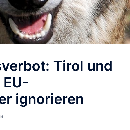
erbot: Tirol und
 EU-
r ignorieren
IN