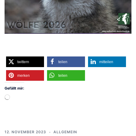
twittern
teilen
mitteilen
merken
teilen
Gefällt mir:
Wird
geladen …
12. NOVEMBER 2023
ALLGEMEIN