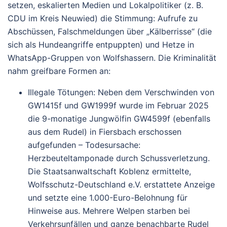
setzen, eskalierten Medien und Lokalpolitiker (z. B.
CDU im Kreis Neuwied) die Stimmung: Aufrufe zu
Abschüssen, Falschmeldungen über „Kälberrisse“ (die
sich als Hundeangriffe entpuppten) und Hetze in
WhatsApp-Gruppen von Wolfshassern.
Die Kriminalität
nahm greifbare Formen an:
Illegale Tötungen
: Neben dem Verschwinden von
GW1415f und GW1999f wurde im
Februar 2025
die 9-monatige Jungwölfin
GW4599f
(ebenfalls
aus dem Rudel) in Fiersbach erschossen
aufgefunden – Todesursache:
Herzbeuteltamponade durch Schussverletzung.
Die Staatsanwaltschaft Koblenz ermittelte,
Wolfsschutz-Deutschland e.V. erstattete Anzeige
und setzte eine
1.000-Euro-Belohnung
für
Hinweise aus. Mehrere Welpen starben bei
Verkehrsunfällen und ganze benachbarte Rudel