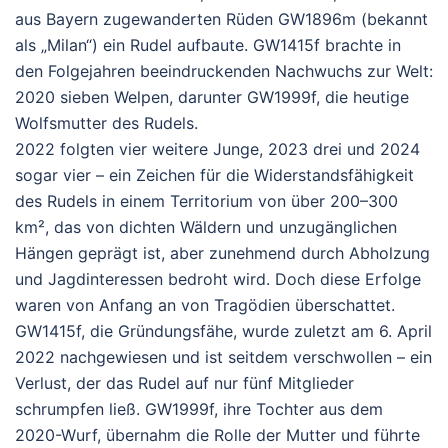
aus Bayern zugewanderten Rüden
GW1896m
(bekannt
als „Milan“) ein Rudel aufbaute. GW1415f brachte in
den Folgejahren beeindruckenden Nachwuchs zur Welt:
2020 sieben Welpen, darunter
GW1999f
, die heutige
Wolfsmutter des Rudels.
2022 folgten vier weitere Junge, 2023 drei und 2024
sogar vier – ein Zeichen für die Widerstandsfähigkeit
des Rudels in einem Territorium von über 200–300
km², das von dichten Wäldern und unzugänglichen
Hängen geprägt ist, aber zunehmend durch Abholzung
und Jagdinteressen bedroht wird.
Doch diese Erfolge
waren von Anfang an von Tragödien überschattet.
GW1415f, die Gründungsfähe, wurde zuletzt am
6. April
2022
nachgewiesen und ist seitdem
verschwollen
– ein
Verlust, der das Rudel auf nur fünf Mitglieder
schrumpfen ließ. GW1999f, ihre Tochter aus dem
2020-Wurf, übernahm die Rolle der Mutter und führte