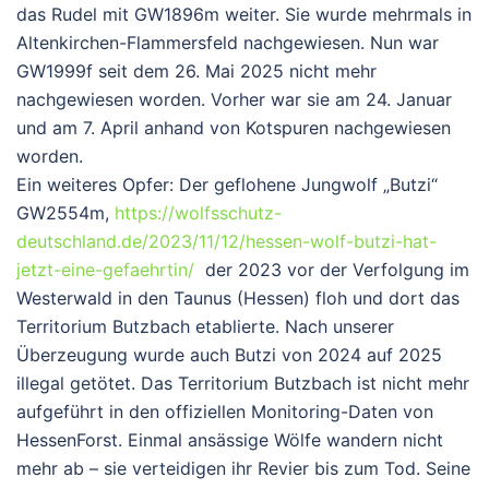
das Rudel mit GW1896m weiter. Sie wurde mehrmals in
Altenkirchen-Flammersfeld nachgewiesen. Nun war
GW1999f seit dem 26. Mai 2025 nicht mehr
nachgewiesen worden. Vorher war sie am 24. Januar
und am 7. April anhand von Kotspuren nachgewiesen
worden.
Ein weiteres Opfer: Der geflohene Jungwolf „Butzi“
GW2554m
,
https://wolfsschutz-
deutschland.de/2023/11/12/hessen-wolf-butzi-hat-
jetzt-eine-gefaehrtin/
der 2023 vor der Verfolgung im
Westerwald in den Taunus (Hessen) floh und dort das
Territorium Butzbach
etablierte. Nach unserer
Überzeugung wurde auch Butzi von 2024 auf 2025
illegal getötet
.
Das Territorium Butzbach ist
nicht mehr
aufgeführt
in den offiziellen Monitoring-Daten von
HessenForst.
Einmal ansässige Wölfe wandern nicht
mehr ab
– sie verteidigen ihr Revier bis zum Tod.
Seine