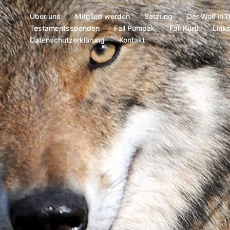
Über uns
Mitglied werden
Satzung
Der Wolf in 
Testamentsspenden
Fall Pumpak
Fall Kurti
Link
Datenschutzerklärung
Kontakt