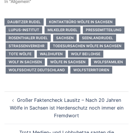
In "Allgemein"
DAUBITZER RUDEL
KONTAKTBÜRO WÖLFE IN SACHSEN
LUPUS-INSTITUT
MILKELER RUDEL
PRESSEMITTEILUNG
ROSENTHALER RUDEL
SACHSEN
SEENLANDRUDEL
STRASSENVERKEHR
TODESURSACHEN WÖLFE IN SACHSEN
TOTE WÖLFE
WALDHUFEN
WOLF BEI LOHSE
WOLF IN SACHSEN
WÖLFE IN SACHSEN
WOLFSFAMILIEN
WOLFSSCHUTZ DEUTSCHLAND
WOLFSTERRITORIEN
Beitragsnavigation
Großer Faktencheck Lausitz – Nach 20 Jahren
Wölfe in Sachsen ist Herdenschutz noch immer ein
Fremdwort
Trotz Medien- und Lobbyhetze sagten die