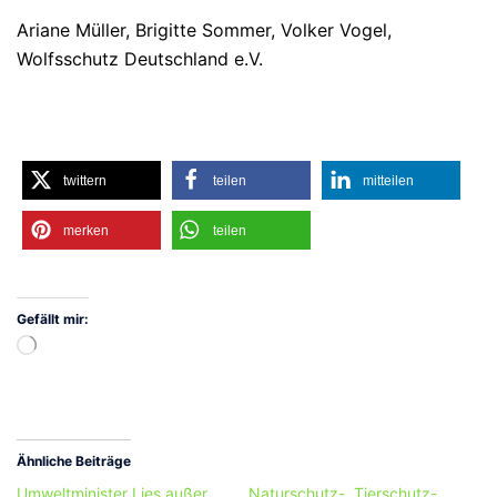
Ariane Müller, Brigitte Sommer, Volker Vogel,
Wolfsschutz Deutschland e.V.
twittern
teilen
mitteilen
merken
teilen
Gefällt mir:
Wird
geladen …
Ähnliche Beiträge
Umweltminister Lies außer
Naturschutz-, Tierschutz-