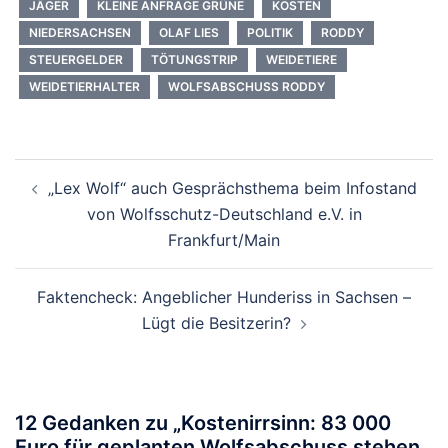
JÄGER
KLEINE ANFRAGE GRÜNE
KOSTEN
NIEDERSACHSEN
OLAF LIES
POLITIK
RODDY
STEUERGELDER
TÖTUNGSTRIP
WEIDETIERE
WEIDETIERHALTER
WOLFSABSCHUSS RODDY
Beitragsnavigation
„Lex Wolf“ auch Gesprächsthema beim Infostand
von Wolfsschutz-Deutschland e.V. in
Frankfurt/Main
Faktencheck: Angeblicher Hunderiss in Sachsen –
Lügt die Besitzerin?
12 Gedanken zu „
Kostenirrsinn: 83 000
Euro für geplanten Wolfsabschuss stehen