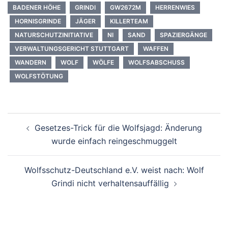
BADENER HÖHE
GRINDI
GW2672M
HERRENWIES
HORNISGRINDE
JÄGER
KILLERTEAM
NATURSCHUTZINITIATIVE
NI
SAND
SPAZIERGÄNGE
VERWALTUNGSGERICHT STUTTGART
WAFFEN
WANDERN
WOLF
WÖLFE
WOLFSABSCHUSS
WOLFSTÖTUNG
Beitragsnavigation
Gesetzes-Trick für die Wolfsjagd: Änderung
wurde einfach reingeschmuggelt
Wolfsschutz-Deutschland e.V. weist nach: Wolf
Grindi nicht verhaltensauffällig