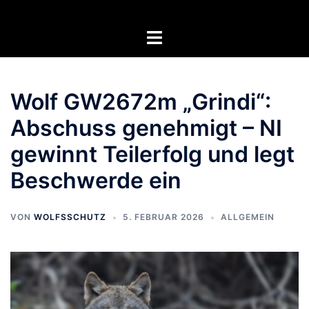
Zum
Inhalt
Menü
springen
umschalten
Wolf GW2672m „Grindi“:
Abschuss genehmigt – NI
gewinnt Teilerfolg und legt
Beschwerde ein
VON
WOLFSSCHUTZ
5. FEBRUAR 2026
ALLGEMEIN