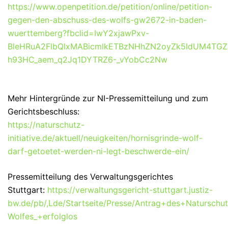
https://www.openpetition.de/petition/online/petition-
gegen-den-abschuss-des-wolfs-gw2672-in-baden-
wuerttemberg?fbclid=IwY2xjawPxv-
BleHRuA2FlbQIxMABicmlkETBzNHhZN2oyZk5IdUM4TG
h93HC_aem_q2Jq1DYTRZ6-_vYobCc2Nw
Mehr Hintergründe zur NI-Pressemitteilung und zum
Gerichtsbeschluss:
https://naturschutz-
initiative.de/aktuell/neuigkeiten/hornisgrinde-wolf-
darf-getoetet-werden-ni-legt-beschwerde-ein/
Pressemitteilung des Verwaltungsgerichtes
Stuttgart:
https://verwaltungsgericht-stuttgart.justiz-
bw.de/pb/,Lde/Startseite/Presse/Antrag+des+Natursch
Wolfes_+erfolglos