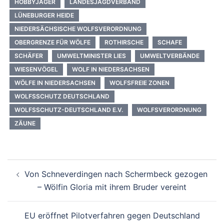
HOBBYJÄGER
LANDESJAGDVERBAND
LÜNEBURGER HEIDE
NIEDERSÄCHSISCHE WOLFSVERORDNUNG
OBERGRENZE FÜR WÖLFE
ROTHIRSCHE
SCHAFE
SCHÄFER
UMWELTMINISTER LIES
UMWELTVERBÄNDE
WIESENVÖGEL
WOLF IN NIEDERSACHSEN
WÖLFE IN NIEDERSACHSEN
WOLFSFREIE ZONEN
WOLFSSCHUTZ DEUTSCHLAND
WOLFSSCHUTZ-DEUTSCHLAND E.V.
WOLFSVERORDNUNG
ZÄUNE
Beitragsnavigation
Von Schneverdingen nach Schermbeck gezogen
– Wölfin Gloria mit ihrem Bruder vereint
EU eröffnet Pilotverfahren gegen Deutschland