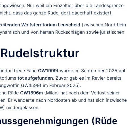
hgewiesen. Nur weil ein Einzeltier über die Landesgrenze
icht, dass das ganze Rudel dort dauerhaft existiert.
eitenden Wolfsterritorium Leuscheid
(zwischen Nordrhein
dynamisch und von harten Rückschlägen sowie juristischen
 Rudelstruktur
standorttreue Fähe
GW1999f
wurde im September 2025 auf
ritoriums
tot aufgefunden
. Zuvor gab es im Revier bereits
 Jungwölfin GW4599f im Februar 2025).
rene Rüde
GW1896m
(Milan) hat nach dem Verlust seiner
ssen. Er wanderte nach Nordosten ab und hat sich inzwisch
) niedergelassen.
chussgenehmigungen (Rüde