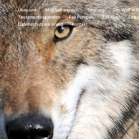
Über uns
Mitglied werden
Satzung
Der Wolf in 
Testamentsspenden
Fall Pumpak
Fall Kurti
Link
Datenschutzerklärung
Kontakt