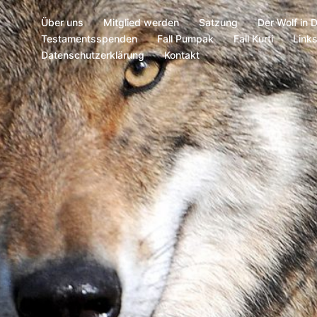
Über uns
Mitglied werden
Satzung
Der Wolf in 
Testamentsspenden
Fall Pumpak
Fall Kurti
Link
Datenschutzerklärung
Kontakt