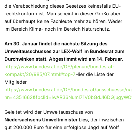
die Verabschiedung dieses Gesetzes keinesfalls EU-
rechtskonform ist. Man scheint in dieser GroKo aber
auf überhaupt keine Fachleute mehr zu hören. Weder
im Bereich Klima- noch im Bereich Naturschutz.
Am 30. Januar findet die nächste Sitzung des
Umweltausschusses zur LEX-Wolf im Bundesrat zum
Durchwinken statt
.
Abgestimmt wird am 14. Februar.
https://www.bundesrat.de/DE/plenum/bundesrat-
kompakt/20/985/07.html#top-7
Hier die Liste der
Mitglieder
https://www.bundesrat.de/DE/bundesrat/ausschuesse/u/u
nn=4351662&fbclid=IwAR36Numl71V0bGdJI6DGjugyWO
Geleitet wird der Umweltausschuss von
Niedersachsens Umweltminister Lies
, der inwzischen
gut 200.000 Euro für eine erfolglose Jagd auf Wolf