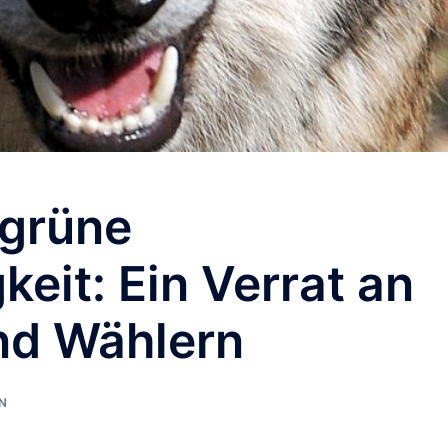
 grüne
eit: Ein Verrat an
nd Wählern
N