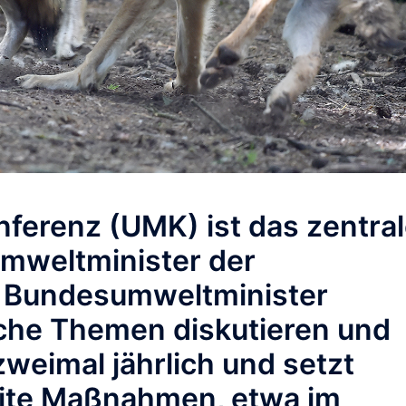
ferenz (UMK) ist das zentra
Umweltminister der
 Bundesumweltminister
sche Themen diskutieren und
zweimal jährlich und setzt
ite Maßnahmen, etwa im