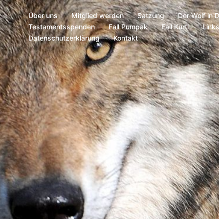
Über uns
Mitglied werden
Satzung
Der Wolf in 
Testamentsspenden
Fall Pumpak
Fall Kurti
Link
Datenschutzerklärung
Kontakt