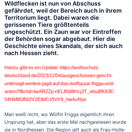
Wildflecken ist nun von Abschuss
gefährdet, weil der Bereich auch in ihrem
Territorium liegt. Dabei waren die
gerissenen Tiere größtenteils
ungeschützt. Ein Zaun war vor Eintreffen
der Behörden sogar abgebaut. Hier die
Geschichte eines Skandals, der sich auch
nach Hessen zieht.
Hierzu gibt es ein Update:
https://wolfsschutz-
deutschland.de/2023/11/04/ausgeschossen-gericht-
untersagt-weitere-jagd-auf-das-wolfspaar-frigga-und-
anton/?fbclid=IwAR2Zp-nEL80d8Hcj3T_xIouBK83E-
54HkMGfNl2V2EtbICz5VX9_hw4uNoo
Man weiß nicht, wo Wölfin Frigga eigentlich ihren
Ursprung hat, aber das erste Mal nachgewiesen wurde
sie in Nordhessen. Die Region gilt auch als Frau-Holle-