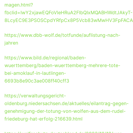
magen.html?
fbclid=IwY2xjawEQFoVleHRuA2FlbQIxMQABHWdtJAkyT-
8LcyEC9E3PSOSCpdYRfpCx8P5Vcb83wMwHV3FpFACAf
https://www.dbb-wolf.de/totfunde/auflistung-nach-
jahren
https://www.bild.de/regional/baden-
wuerttemberg/baden-wuerttemberg-mehrere-tote-
bei-amoklauf-in-lautlingen-
6693b8e90c3ae008ff40cff3
https://verwaltungsgericht-
oldenburg.niedersachsen.de/aktuelles/eilantrag-gegen-
genehmigung-der-totung-von-wolfen-aus-dem-rudel-
friedeburg-hat-erfolg-216639.html