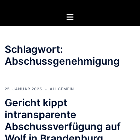
Zum
Inhalt
Menü
springen
umschalten
Schlagwort:
Abschussgenehmigung
25. JANUAR 2025
ALLGEMEIN
Gericht kippt
intransparente
Abschussverfügung auf
Wolf in Brandenburg