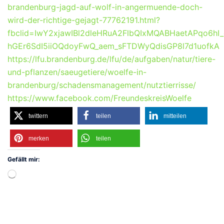
brandenburg-jagd-auf-wolf-in-angermuende-doch-
wird-der-richtige-gejagt-77762191.html?
fbclid=IwY2xjawIBl2dleHRuA2FlbQIxMQABHaetAPqo6h
hGEr6SdI5iiOQdoyFwQ_aem_sFTDWyQdisGP8l7d1uofkA
https://lfu.brandenburg.de/lfu/de/aufgaben/natur/tiere-
und-pflanzen/saeugetiere/woelfe-in-
brandenburg/schadensmanagement/nutztierrisse/
https://www.facebook.com/FreundeskreisWoelfe
twittern
teilen
mitteilen
merken
teilen
Gefällt mir:
Wird
geladen …