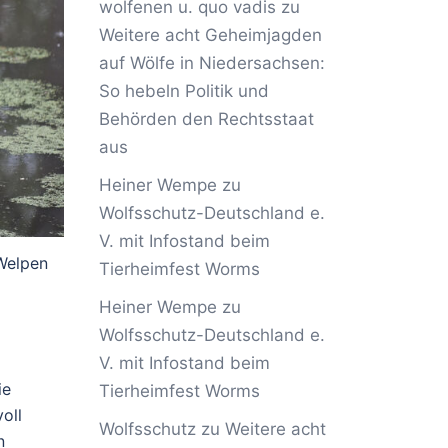
wolfenen u. quo vadis
zu
Weitere acht Geheimjagden
auf Wölfe in Niedersachsen:
So hebeln Politik und
Behörden den Rechtsstaat
aus
Heiner Wempe
zu
Wolfsschutz-Deutschland e.
V. mit Infostand beim
Welpen
Tierheimfest Worms
Heiner Wempe
zu
Wolfsschutz-Deutschland e.
V. mit Infostand beim
ie
Tierheimfest Worms
voll
Wolfsschutz
zu
Weitere acht
n