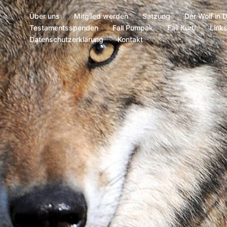
Über uns
Mitglied werden
Satzung
Der Wolf in 
Testamentsspenden
Fall Pumpak
Fall Kurti
Link
Datenschutzerklärung
Kontakt