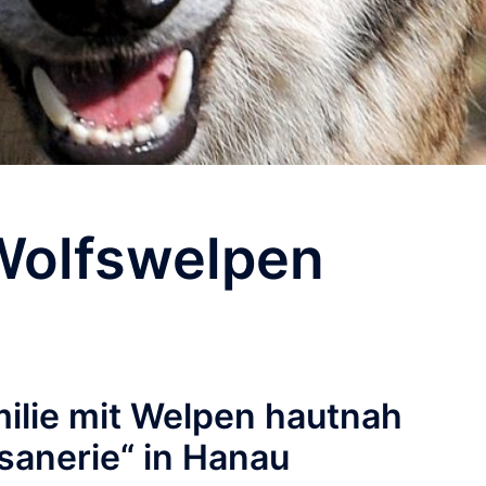
Wolfswelpen
milie mit Welpen hautnah
asanerie“ in Hanau