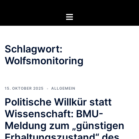
Zum
Inhalt
Menü
springen
umschalten
Schlagwort:
Wolfsmonitoring
15. OKTOBER 2025
ALLGEMEIN
Politische Willkür statt
Wissenschaft: BMU-
Meldung zum „günstigen
Erhaltungszustand“ des