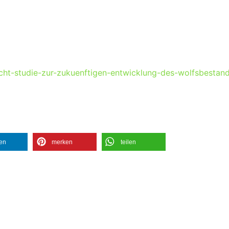
licht-studie-zur-zukuenftigen-entwicklung-des-wolfsbestan
len
merken
teilen