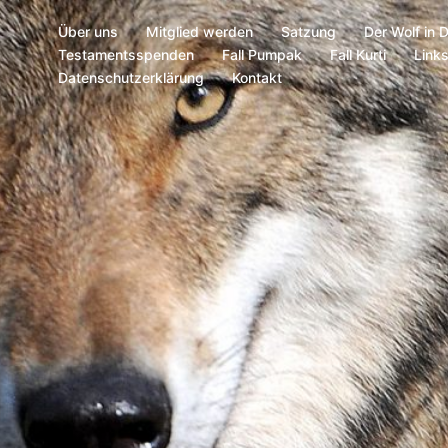
Über uns
Mitglied werden
Satzung
Der Wolf in 
Testamentsspenden
Fall Pumpak
Fall Kurti
Link
Datenschutzerklärung
Kontakt