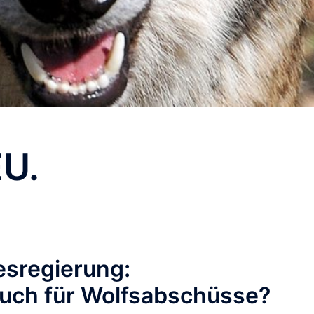
EU.
esregierung:
ouch für Wolfsabschüsse?